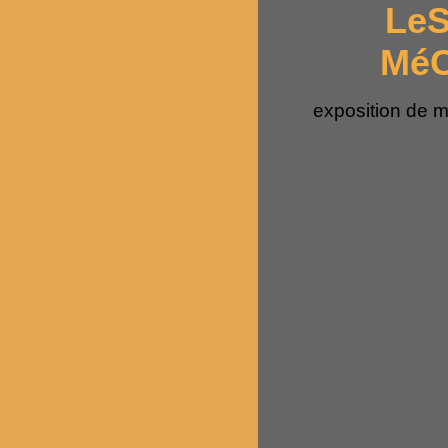
LeS
MéC
exposition de 